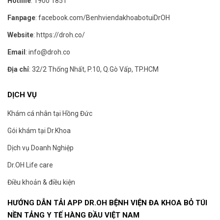
Hotline
:
1900 1851
Fanpage
:
facebook.com/BenhviendakhoabotuiDrOH
Website
:
https://droh.co/
Email
:
info@droh.co
Địa chỉ
: 32/2 Thống Nhất, P.10, Q.Gò Vấp, TP.HCM
DỊCH VỤ
Khám cá nhân tại Hồng Đức
Gói khám tại Dr.Khoa
Dịch vụ Doanh Nghiệp
Dr.OH Life care
Điều khoản & điều kiện
HƯỚNG DẪN TẢI APP DR.OH BỆNH VIỆN ĐA KHOA BỎ TÚI
NỀN TẢNG Y TẾ HÀNG ĐẦU VIỆT NAM