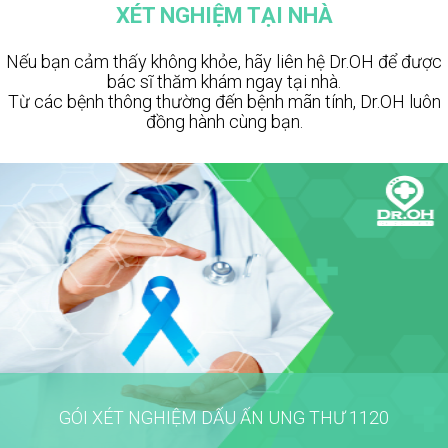
XÉT NGHIỆM TẠI NHÀ
Nếu bạn cảm thấy không khỏe, hãy liên hệ Dr.OH để được
bác sĩ thăm khám ngay tại nhà.
Từ các bệnh thông thường đến bệnh mãn tính, Dr.OH luôn
đồng hành cùng bạn.
CHÚNG TÔI LUÔN KHÔNG NGỪNG CẢI TIẾN ĐỂ MANG ĐẾN CÁC DỊCH VỤ Y TẾ
TỐT NHẤT
VÌ LỢI ÍCH SỨC KHỎE CỦA NGƯỜI SỬ DỤNG
GÓI XÉT NGHIỆM DẤU ẤN UNG THƯ 1120