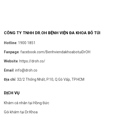
CÔNG TY TNHH DR.OH BỆNH VIỆN ĐA KHOA BỎ TÚI
Hotline
:
1900 1851
Fanpage
:
facebook.com/BenhviendakhoabotuiDrOH
Website
:
https://droh.co/
Email
:
info@droh.co
Địa chỉ
: 32/2 Thống Nhất, P.10, Q.Gò Vấp, TP.HCM
DỊCH VỤ
Khám cá nhân tại Hồng Đức
Gói khám tại Dr.Khoa