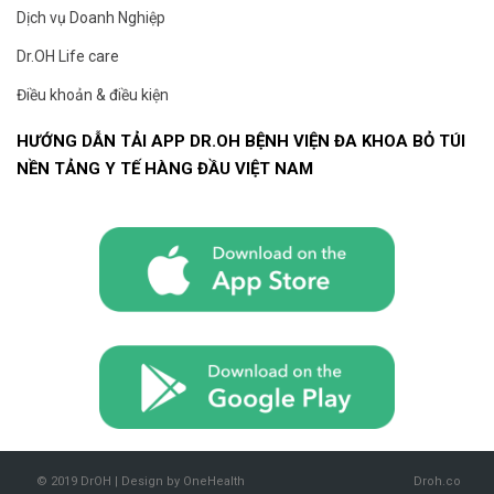
Dịch vụ Doanh Nghiệp
Dr.OH Life care
Điều khoản & điều kiện
HƯỚNG DẪN TẢI APP DR.OH BỆNH VIỆN ĐA KHOA BỎ TÚI
NỀN TẢNG Y TẾ HÀNG ĐẦU VIỆT NAM
© 2019 DrOH | Design by OneHealth
Droh.co