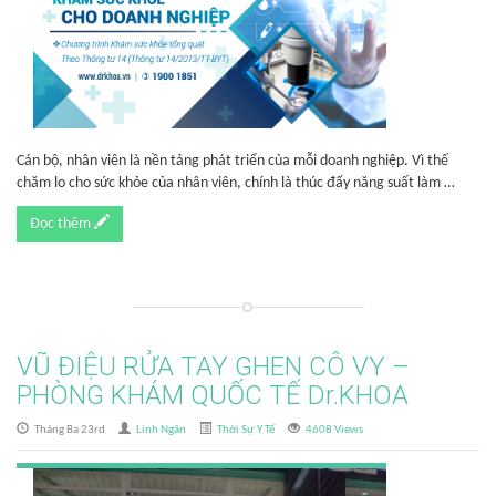
Cán bộ, nhân viên là nền tảng phát triển của mỗi doanh nghiệp. Vì thế
chăm lo cho sức khỏe của nhân viên, chính là thúc đẩy năng suất làm …
Đọc thêm
VŨ ĐIỆU RỬA TAY GHEN CÔ VY –
PHÒNG KHÁM QUỐC TẾ Dr.KHOA
Tháng Ba 23rd
Linh Ngân
Thời Sự Y Tế
4608 Views