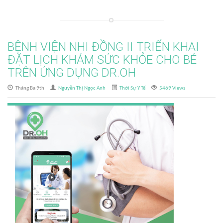
BỆNH VIỆN NHI ĐỒNG II TRIỂN KHAI
ĐẶT LỊCH KHÁM SỨC KHỎE CHO BÉ
TRÊN ỨNG DỤNG DR.OH
Tháng Ba 9th
Nguyễn Thị Ngọc Anh
Thời Sự Y Tế
5469 Views