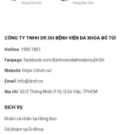
Tháng Chín 9th
Tháng Tám 12th
CÔNG TY TNHH DR.OH BỆNH VIỆN ĐA KHOA BỎ TÚI
Hotline
:
1900 1851
Fanpage
:
facebook.com/BenhviendakhoabotuiDrOH
Website
:
https://droh.co/
Email
:
info@droh.co
Địa chỉ
: 32/2 Thống Nhất, P.10, Q.Gò Vấp, TP.HCM
DỊCH VỤ
Khám cá nhân tại Hồng Đức
Gói khám tại Dr.Khoa