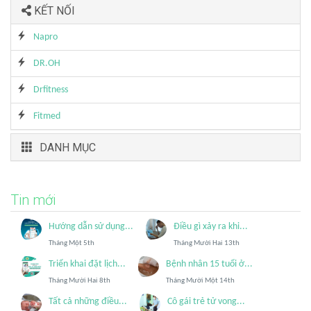
KẾT NỐI
Napro
DR.OH
Drfitness
Fitmed
DANH MỤC
Tin mới
Hướng dẫn sử dụng...
Điều gì xảy ra khi...
Tháng Một 5th
Tháng Mười Hai 13th
Triển khai đặt lịch...
Bệnh nhân 15 tuổi ở...
Tháng Mười Hai 8th
Tháng Mười Một 14th
Tất cả những điều...
Cô gái trẻ tử vong...