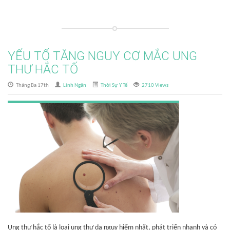
YẾU TỐ TĂNG NGUY CƠ MẮC UNG
THƯ HẮC TỐ
Tháng Ba 17th
Linh Ngân
Thời Sự Y Tế
2710 Views
Ung thư hắc tố là loại ung thư da nguy hiểm nhất, phát triển nhanh và có