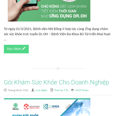
Từ ngày 01/3/2021, Bệnh viện Nhi Đồng II hợp tác cùng Ứng dụng chăm
sóc sức khỏe trực tuyến Dr.OH – Bệnh Viện Đa Khoa Bỏ Túi triển khai hoạt
…
Đọc thêm
Gói Khám Sức Khỏe Cho Doanh Nghiệp
Tháng Mười 15th
Linh Ngân
Thời Sự Y Tế
4439 Views