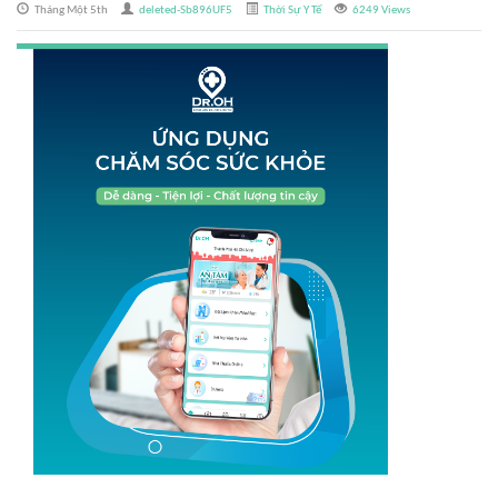
Tháng Một 5th
deleted-Sb896UF5
Thời Sự Y Tế
6249 Views