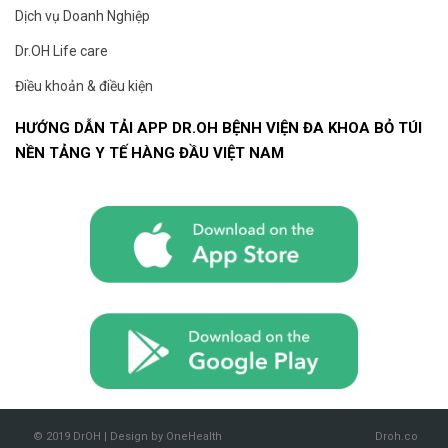
Dịch vụ Doanh Nghiệp
Dr.OH Life care
Điều khoản & điều kiện
HƯỚNG DẪN TẢI APP DR.OH BỆNH VIỆN ĐA KHOA BỎ TÚI
NỀN TẢNG Y TẾ HÀNG ĐẦU VIỆT NAM
© 2019 DrOH | Design by OneHealth
Droh.co