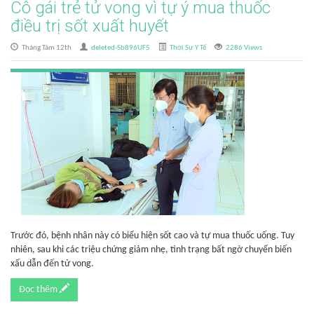
Cô gái trẻ tử vong vì tự ý mua thuốc
điều trị sốt xuất huyết
Tháng Tám 12th
deleted-Sb896UF5
Thời Sự Y Tế
2286 Views
Trước đó, bệnh nhân này có biểu hiện sốt cao và tự mua thuốc uống. Tuy
nhiên, sau khi các triệu chứng giảm nhẹ, tình trạng bất ngờ chuyển biến
xấu dẫn đến tử vong.
Đọc thêm