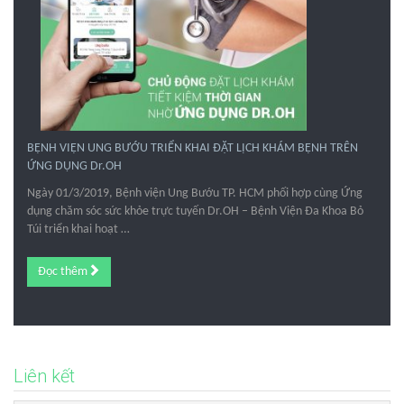
BỆNH VIỆN UNG BƯỚU TRIỂN KHAI ĐẶT LỊCH KHÁM BỆNH TRÊN
ỨNG DỤNG Dr.OH
Ngày 01/3/2019, Bệnh viện Ung Bướu TP. HCM phối hợp cùng Ứng
dụng chăm sóc sức khỏe trực tuyến Dr.OH – Bệnh Viện Đa Khoa Bỏ
Túi triển khai hoạt …
Đọc thêm
Liên kết