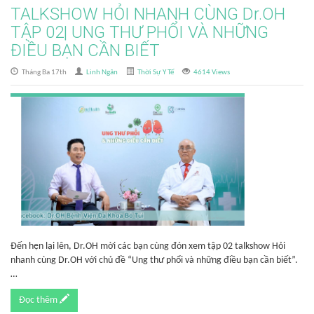
TALKSHOW HỎI NHANH CÙNG Dr.OH
TẬP 02| UNG THƯ PHỔI VÀ NHỮNG
ĐIỀU BẠN CẦN BIẾT
Tháng Ba 17th
Linh Ngân
Thời Sự Y Tế
4614 Views
Đến hẹn lại lên, Dr.OH mời các bạn cùng đón xem tập 02 talkshow Hỏi
nhanh cùng Dr.OH với chủ đề “Ung thư phổi và những điều bạn cần biết”.
…
Đọc thêm