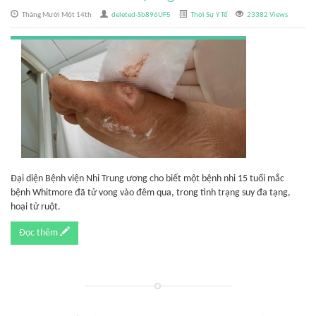
Tháng Mười Một 14th
deleted-Sb896UF5
Thời Sự Y Tế
23382 Views
Đại diện Bệnh viện Nhi Trung ương cho biết một bệnh nhi 15 tuổi mắc
bệnh Whitmore đã tử vong vào đêm qua, trong tình trạng suy đa tạng,
hoại tử ruột.
Đọc thêm