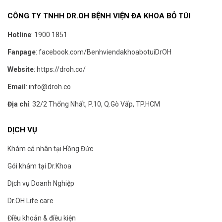
CÔNG TY TNHH DR.OH BỆNH VIỆN ĐA KHOA BỎ TÚI
Hotline
:
1900 1851
Fanpage
:
facebook.com/BenhviendakhoabotuiDrOH
Website
:
https://droh.co/
Email
:
info@droh.co
Địa chỉ
: 32/2 Thống Nhất, P.10, Q.Gò Vấp, TP.HCM
DỊCH VỤ
Khám cá nhân tại Hồng Đức
Gói khám tại Dr.Khoa
Dịch vụ Doanh Nghiệp
Dr.OH Life care
Điều khoản & điều kiện