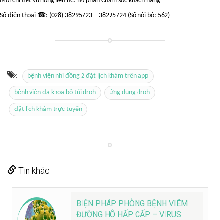
Mọi chi tiết vui lòng liên hệ: Bộ phận Chăm sóc khách hàng
Số điện thoại ☎: (028) 38295723 – 38295724 (Số nội bộ: 562)
:
bệnh viện nhi đồng 2 đặt lịch khám trên app
bệnh viện đa khoa bỏ túi droh
ứng dung droh
đặt lịch khám trực tuyến
Tin khác
BIỆN PHÁP PHÒNG BỆNH VIÊM
ĐƯỜNG HÔ HẤP CẤP – VIRUS