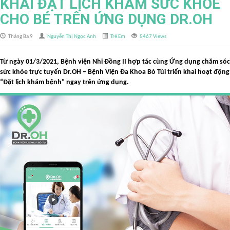
KHAI ĐẶT LỊCH KHÁM SỨC KHỎE
CHO BÉ TRÊN ỨNG DỤNG DR.OH
Tháng Ba 9
Nguyễn Thị Ngọc Anh
Trẻ Em
5467 Views
Từ ngày 01/3/2021, Bệnh viện Nhi Đồng II hợp tác cùng Ứng dụng chăm sóc
sức khỏe trực tuyến Dr.OH – Bệnh Viện Đa Khoa Bỏ Túi triển khai hoạt động
“Đặt lịch khám bệnh” ngay trên ứng dụng.