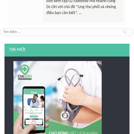
đón xem tập 02 talkshow Hỏi nhanh cùng
Dr.OH với chủ đề “Ung thư phổi và những
điều bạn cần biết”. …
TIN MỚI