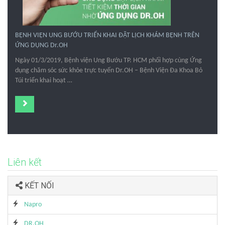
BỆNH VIỆN UNG BƯỚU TRIỂN KHAI ĐẶT LỊCH KHÁM BỆNH TRÊN
ỨNG DỤNG Dr.OH
Ngày 01/3/2019, Bệnh viện Ung Bướu TP. HCM phối hợp cùng Ứng
dụng chăm sóc sức khỏe trực tuyến Dr.OH – Bệnh Viện Đa Khoa Bỏ
Túi triển khai hoạt …
Liên kết
KẾT NỐI
Napro
DR.OH