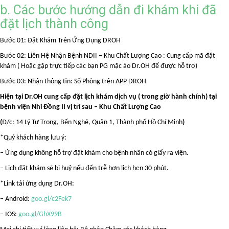
b. Các bước hướng dẫn đi khám khi đã
đặt lịch thành công
Bước 01: Đặt Khám Trên Ứng Dụng DROH
Bước 02: Liên Hệ Nhận Bệnh NDII – Khu Chất Lượng Cao : Cung cấp mã đặt
khám ( Hoặc gặp trực tiếp các bạn PG mặc áo Dr.OH để được hỗ trợ)
Bước 03: Nhận thông tin: Số Phòng trên APP DROH
Hiện tại Dr.OH cung cấp đặt lịch khám dịch vụ ( trong giờ hành chính) tại
bệnh viện Nhi Đồng II vị trí sau – Khu Chất Lượng Cao
(
Đ/c: 14 Lý Tự Trọng, Bến Nghé, Quận 1, Thành phố Hồ Chí Minh
)
*Quý khách hàng lưu ý:
– Ứng dụng không hỗ trợ đặt khám cho bệnh nhân có giấy ra viện.
– Lịch đặt khám sẽ bị huỷ nếu đến trễ hơn lịch hẹn 30 phút.
*Link tải ứng dụng Dr.OH:
– Android:
goo.gl/c2Fek7
– IOS:
goo.gl/GhX99B