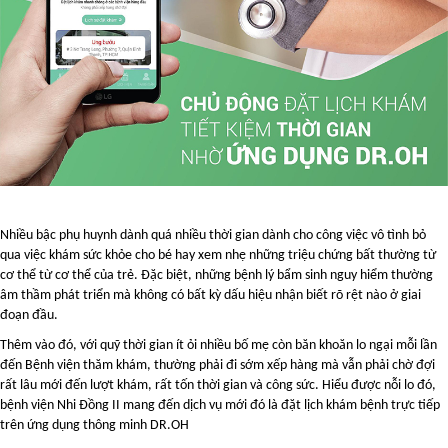
Nhiều bậc phụ huynh dành quá nhiều thời gian dành cho công việc vô tình bỏ
qua việc khám sức khỏe cho bé hay xem nhẹ những triệu chứng bất thường từ
cơ thể từ cơ thể của trẻ. Đặc biệt, những bệnh lý bẩm sinh nguy hiểm thường
âm thầm phát triển mà không có bất kỳ dấu hiệu nhận biết rõ rệt nào ở giai
đoạn đầu.
Thêm vào đó, với quỹ thời gian ít ỏi nhiều bố mẹ còn băn khoăn lo ngại mỗi lần
đến Bệnh viện thăm khám, thường phải đi sớm xếp hàng mà vẫn phải chờ đợi
rất lâu mới đến lượt khám, rất tốn thời gian và công sức. Hiểu được nỗi lo đó,
bệnh viện Nhi Đồng II mang đến dịch vụ mới đó là đặt lịch khám bệnh trực tiếp
trên ứng dụng thông minh DR.OH