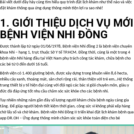
Bài viết dưới đây hãy cùng tìm hiểu quy trình đặt lịch khám như thế nào và việc
đặt khám thông qua ứng dụng thông minh tiện lợi ra sao nhé!
1. GIỚI THIỆU DỊCH VỤ MỚI
BỆNH VIỆN NHI ĐỒNG
Được thành lập từ ngày 01/06/1978, Bệnh viện Nhi đồng 2 là bệnh viện chuyên
khoa Nhi – hạng 1, trực thuộc Sở Y tế TP.HCM. Đồng thời, cũng là một trong 4
bệnh viện Nhi hàng đầu tại Việt Nam phụ trách công tác khám, chữa bệnh cho
các bé từ 0 đến dưới 16 tuổi.
Bệnh viện có 1.400 giường bệnh, được xây dựng trong khuôn viên 8,6 hecta,
nhiều cây xanh, thoáng mát, sân chơi rộng rãi, thân thiện với trẻ em…Hệ thống
trang thiết bị y tế hiện đại cùng với đội ngũ các bác sĩ giỏi chuyên môn, giàu y
đức đã đáp ứng tốt nhu cầu chăm sóc sức khỏe cho các bệnh nhi.
Tuy nhiên những năm gần đây số lượng người khám chữa bệnh ngày càng gia
tăng. Để giúp người bệnh tiết kiệm thời gian, công sức vì không phải xếp hàng
chờ lấy số và chờ khám. Bệnh viện Nhi Đồng II triển khai đặt lịch khám bệnh qua
app DR.OH – Ứng dụng thông minh chăm sóc sức khỏe toàn diện cho bé