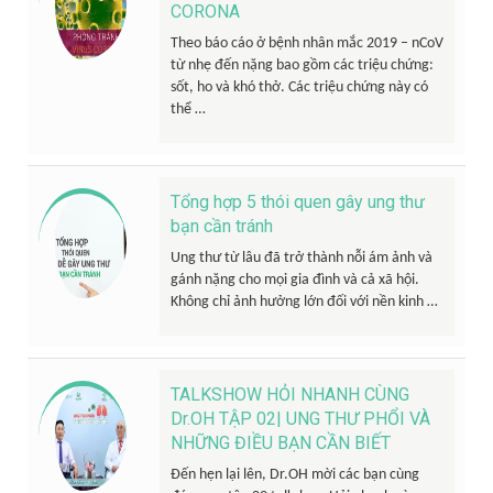
CORONA
Theo báo cáo ở bệnh nhân mắc 2019 – nCoV
từ nhẹ đến nặng bao gồm các triệu chứng:
sốt, ho và khó thở. Các triệu chứng này có
thể …
Tổng hợp 5 thói quen gây ung thư
bạn cần tránh
Ung thư từ lâu đã trở thành nỗi ám ảnh và
gánh nặng cho mọi gia đình và cả xã hội.
Không chỉ ảnh hưởng lớn đối với nền kinh …
TALKSHOW HỎI NHANH CÙNG
Dr.OH TẬP 02| UNG THƯ PHỔI VÀ
NHỮNG ĐIỀU BẠN CẦN BIẾT
Đến hẹn lại lên, Dr.OH mời các bạn cùng