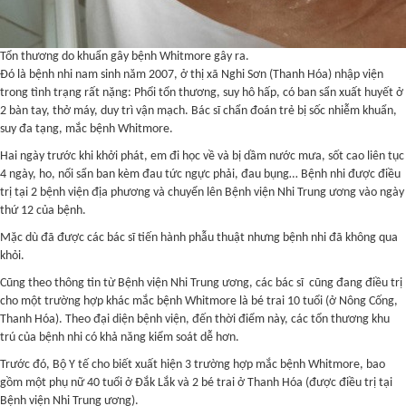
Tổn thương do khuẩn gây bệnh Whitmore gây ra.
Đó là bệnh nhi nam sinh năm 2007, ở thị xã Nghi Sơn (Thanh Hóa) nhập viện
trong tình trạng rất nặng: Phổi tổn thương, suy hô hấp, có ban sẩn xuất huyết ở
2 bàn tay, thở máy, duy trì vận mạch. Bác sĩ chẩn đoán trẻ bị sốc nhiễm khuẩn,
suy đa tạng, mắc bệnh Whitmore.
Hai ngày trước khi khởi phát, em đi học về và bị dầm nước mưa, sốt cao liên tục
4 ngày, ho, nổi sẩn ban kèm đau tức ngực phải, đau bụng… Bệnh nhi được điều
trị tại 2 bệnh viện địa phương và chuyển lên Bệnh viện Nhi Trung ương vào ngày
thứ 12 của bệnh.
Mặc dù đã được các bác sĩ tiến hành phẫu thuật nhưng bệnh nhi đã không qua
khỏi.
Cũng theo thông tin từ Bệnh viện Nhi Trung ương, các bác sĩ cũng đang điều trị
cho một trường hợp khác mắc bệnh Whitmore là bé trai 10 tuổi (ở Nông Cống,
Thanh Hóa). Theo đại diện bệnh viện, đến thời điểm này, các tổn thương khu
trú của bệnh nhi có khả năng kiểm soát dễ hơn.
Trước đó, Bộ Y tế cho biết xuất hiện 3 trường hợp mắc bệnh Whitmore, bao
gồm một phụ nữ 40 tuổi ở Đắk Lắk và 2 bé trai ở Thanh Hóa (được điều trị tại
Bệnh viện Nhi Trung ương).