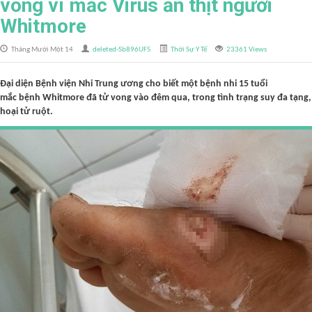
vong vì mắc Virus ăn thịt người
Whitmore
Tháng Mười Một 14
deleted-Sb896UF5
Thời Sự Y Tế
23361 Views
Đại diện Bệnh viện Nhi Trung ương cho biết một bệnh nhi 15 tuổi
mắc bệnh Whitmore đã tử vong vào đêm qua, trong tình trạng suy đa tạng,
hoại tử ruột.