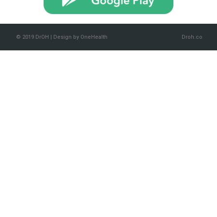
© 2019 DrOH | Design by OneHealth
Droh.co