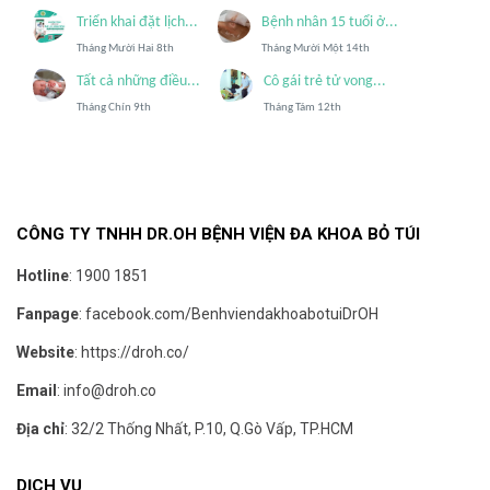
Triển khai đặt lịch...
Bệnh nhân 15 tuổi ở...
Tháng Mười Hai 8th
Tháng Mười Một 14th
Tất cả những điều...
Cô gái trẻ tử vong...
Tháng Chín 9th
Tháng Tám 12th
CÔNG TY TNHH DR.OH BỆNH VIỆN ĐA KHOA BỎ TÚI
Hotline
:
1900 1851
Fanpage
:
facebook.com/BenhviendakhoabotuiDrOH
Website
:
https://droh.co/
Email
:
info@droh.co
Địa chỉ
: 32/2 Thống Nhất, P.10, Q.Gò Vấp, TP.HCM
DỊCH VỤ