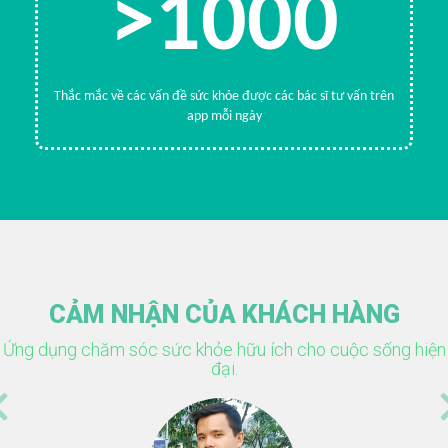
>1000
Thắc mắc về các vấn đề sức khỏe được các bác sĩ tư vấn trên
app mỗi ngày
CẢM NHẬN CỦA KHÁCH HÀNG
Ứng dụng chăm sóc sức khỏe hữu ích cho cuộc sống hiện
đại.