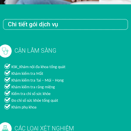
Chi tiết gói dịch vụ
CẬN LÂM SÀNG
KSK_Khám nội đa khoa tổng quát
Khám kiểm tra Mắt
Khám kiểm tra Tai – Mũi – Họng
Khám kiểm tra răng miệng
Kiểm tra chỉ số sức khỏe
Đo chỉ số sức khỏe tổng quát
Khám phụ khoa
CÁC LOẠI XÉT NGHIỆM