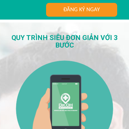
ĐĂNG KÝ NGAY
QUY TRÌNH SIÊU ĐƠN GIẢN VỚI 3
BƯỚC