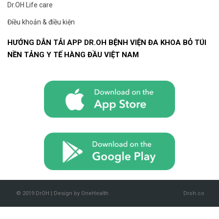
Dr.OH Life care
Điều khoản & điều kiện
HƯỚNG DẪN TẢI APP DR.OH BỆNH VIỆN ĐA KHOA BỎ TÚI
NỀN TẢNG Y TẾ HÀNG ĐẦU VIỆT NAM
© 2019 DrOH | Design by OneHealth
Droh.co