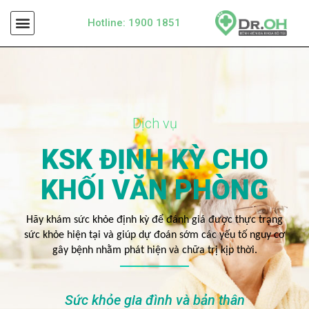
Hotline: 1900 1851
Dịch vụ
KSK ĐỊNH KỲ CHO
KHỐI VĂN PHÒNG
Hãy khám sức khỏe định kỳ để đánh giá được thực trạng
sức khỏe hiện tại và giúp dự đoán sớm các yếu tố nguy cơ
gây bệnh nhằm phát hiện và chữa trị kịp thời.
Sức khỏe gia đình và bản thân