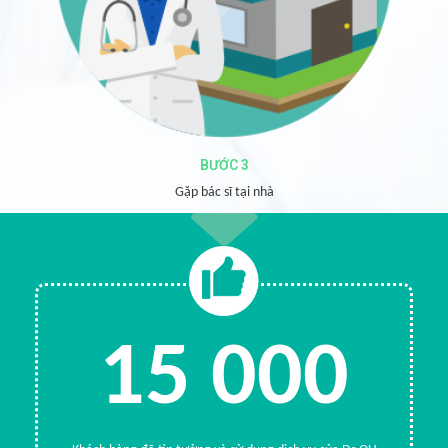
BƯỚC 3
Gặp bác sĩ tại nhà
15 000