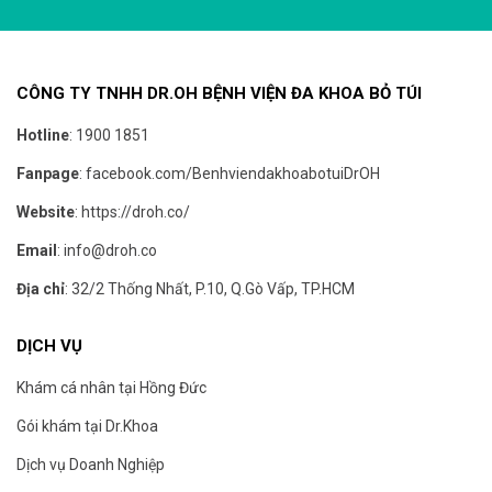
CÔNG TY TNHH DR.OH BỆNH VIỆN ĐA KHOA BỎ TÚI
Hotline
:
1900 1851
Fanpage
:
facebook.com/BenhviendakhoabotuiDrOH
Website
:
https://droh.co/
Email
:
info@droh.co
Địa chỉ
: 32/2 Thống Nhất, P.10, Q.Gò Vấp, TP.HCM
DỊCH VỤ
Khám cá nhân tại Hồng Đức
Gói khám tại Dr.Khoa
Dịch vụ Doanh Nghiệp