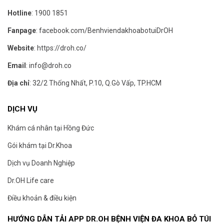
Hotline
:
1900 1851
Fanpage
:
facebook.com/BenhviendakhoabotuiDrOH
Website
:
https://droh.co/
Email
:
info@droh.co
Địa chỉ
: 32/2 Thống Nhất, P.10, Q.Gò Vấp, TP.HCM
DỊCH VỤ
Khám cá nhân tại Hồng Đức
Gói khám tại Dr.Khoa
Dịch vụ Doanh Nghiệp
Dr.OH Life care
Điều khoản & điều kiện
HƯỚNG DẪN TẢI APP DR.OH BỆNH VIỆN ĐA KHOA BỎ TÚI