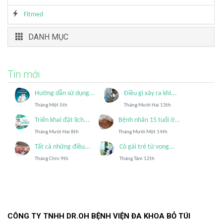
Fitmed
DANH MỤC
Tin mới
Hướng dẫn sử dụng...
Điều gì xảy ra khi...
Tháng Một 5th
Tháng Mười Hai 13th
Triển khai đặt lịch...
Bệnh nhân 15 tuổi ở...
Tháng Mười Hai 8th
Tháng Mười Một 14th
Tất cả những điều...
Cô gái trẻ tử vong...
Tháng Chín 9th
Tháng Tám 12th
CÔNG TY TNHH DR.OH BỆNH VIỆN ĐA KHOA BỎ TÚI