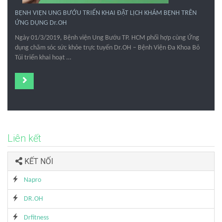
BỆNH VIỆN UNG BƯỚU TRIỂN KHAI ĐẶT LỊCH KHÁM BỆNH TRÊN
ỨNG DỤNG Dr.OH
Ngày 01/3/2019, Bệnh viện Ung Bướu TP. HCM phối hợp cùng Ứng
dụng chăm sóc sức khỏe trực tuyến Dr.OH – Bệnh Viện Đa Khoa Bỏ
Túi triển khai hoạt …
Liên kết
KẾT NỐI
Napro
DR.OH
Drfitness