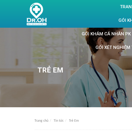
TRAN
GÓI K
GÓI KHÁM CÁ NHÂN PK 
GÓI XÉT NGHIỆM 
TRẺ EM
Trang chủ
Tin tức
Trẻ Em