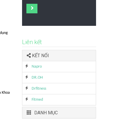
 dụng
Liên kết
KẾT NỐI
Napro
DR.OH
Drfitness
a Khoa
Fitmed
DANH MỤC