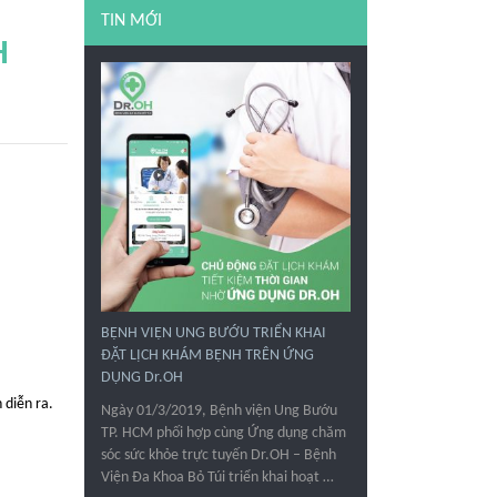
TIN MỚI
H
BỆNH VIỆN UNG BƯỚU TRIỂN KHAI
ĐẶT LỊCH KHÁM BỆNH TRÊN ỨNG
DỤNG Dr.OH
 diễn ra.
Ngày 01/3/2019, Bệnh viện Ung Bướu
TP. HCM phối hợp cùng Ứng dụng chăm
sóc sức khỏe trực tuyến Dr.OH – Bệnh
Viện Đa Khoa Bỏ Túi triển khai hoạt …