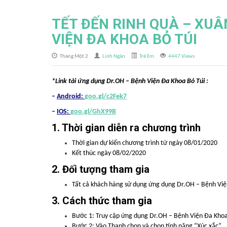
TẾT ĐẾN RINH QUÀ – XUÂ
VIỆN ĐA KHOA BỎ TÚI
Tháng Một 2
Linh Ngân
Trẻ Em
4447 Views
*Link tải ứng dụng Dr.OH – Bệnh Viện Đa Khoa Bỏ Túi :
–
Android:
goo.gl/c2Fek7
–
IOS:
goo.gl/GhX99B
1. Thời gian diễn ra chương trình
Thời gian dự kiến chương trình từ ngày 08/01/2020
Kết thúc ngày 08/02/2020
2. Đối tượng tham gia
Tất cả khách hàng sử dụng ứng dụng Dr.OH – Bệnh Viện 
3. Cách thức tham gia
Bước 1: Truy cập ứng dụng Dr.OH – Bệnh Viện Đa Khoa B
Bước 2: Vào Thanh chọn và chọn tính năng “Xúc xắc”