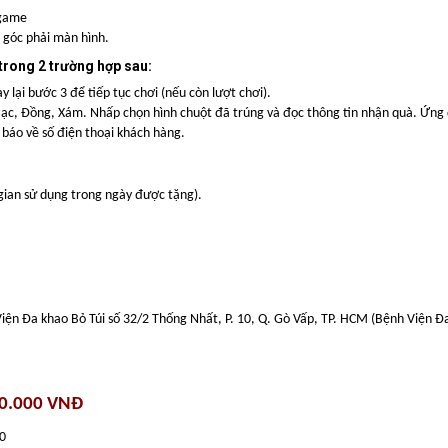
 game
n góc phải màn hình.
 trong 2 trường hợp sau:
lại bước 3 để tiếp tục chơi (nếu còn lượt chơi).
Bạc, Đồng, Xám. Nhấp chọn hình chuột đã trúng và đọc thông tin nhận quà. Ứng
báo về số điện thoại khách hàng.
gian sử dụng trong ngày được tặng).
ện Đa khao Bỏ Túi số 32/2 Thống Nhất, P. 10, Q. Gò Vấp, TP. HCM (Bệnh Viện Đ
00.000 VNĐ
00