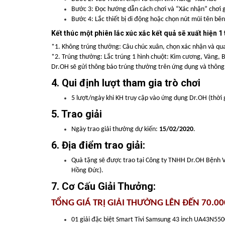
Bước 3: Đọc hướng dẫn cách chơi và “Xác nhận” chơi
Bước 4: Lắc thiết bị di động hoặc chọn nút mũi tên bê
Kết thúc một phiên lắc xúc xắc kết quả sẽ xuất hiện 1
*1. Không trúng thưởng: Câu chúc xuân, chọn xác nhận và quay 
*2. Trúng thưởng: Lắc trúng 1 hình chuột: Kim cương, Vàng, 
Dr.OH sẽ gửi thông báo trúng thưởng trên ứng dụng và thông 
4. Qui định lượt tham gia trò chơi
5 lượt/ngày khi KH truy cập vào ứng dụng Dr.OH (thời 
5. Trao giải
Ngày trao giải thưởng dự kiến:
15/02/2020
.
6. Địa điểm trao giải:
Quà tặng sẽ được trao tại Công ty TNHH Dr.OH Bệnh Vi
Hồng Đức).
7. Cơ Cấu Giải Thưởng:
TỔNG GIÁ TRỊ GIẢI THƯỞNG LÊN ĐẾN 70.0
01 giải đặc biệt Smart Tivi Samsung 43 inch UA43N55