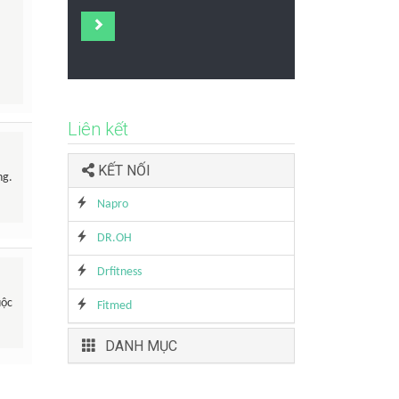
Liên kết
KẾT NỐI
ng.
Napro
DR.OH
Drfitness
uộc
Fitmed
DANH MỤC