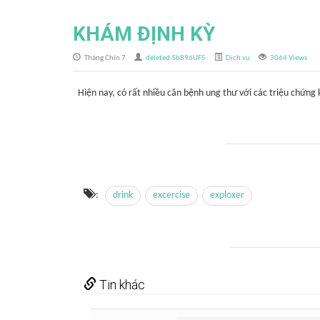
KHÁM ĐỊNH KỲ
Tháng Chín 7
deleted-Sb896UF5
Dịch vụ
3064 Views
Hiện nay, có rất nhiều căn bệnh ung thư với các triệu chứng
:
drink
excercise
exploxer
Tin khác