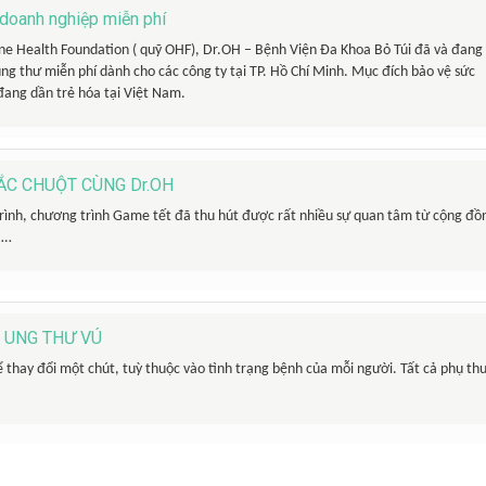
doanh nghiệp miễn phí
One Health Foundation ( quỹ OHF), Dr.OH – Bệnh Viện Đa Khoa Bỏ Túi đã và đang
ung thư miễn phí dành cho các công ty tại TP. Hồ Chí Minh. Mục đích bảo vệ sức
ang dần trẻ hóa tại Việt Nam.
LẮC CHUỘT CÙNG Dr.OH
rình, chương trình Game tết đã thu hút được rất nhiều sự quan tâm từ cộng đồ
 …
 UNG THƯ VÚ
hể thay đổi một chút, tuỳ thuộc vào tình trạng bệnh của mỗi người. Tất cả phụ th