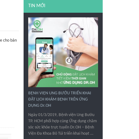
TIN MỚI
ỏe cho bản
BỆNH VIỆN UNG BƯỚU TRIỂN KHAI
ĐẶT LỊCH KHÁM BỆNH TRÊN ỨNG
DỤNG Dr.OH
Ngày 01/3/2019, Bệnh viện Ung Bướu
TP. HCM phối hợp cùng Ứng dụng chăm
sóc sức khỏe trực tuyến Dr.OH – Bệnh
Viện Đa Khoa Bỏ Túi triển khai hoạt …