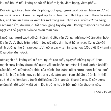
lau mồ hôi, vì nếu không sẽ rất dễ bị cảm lạnh, viêm họng, viêm phổi…
Đối với người cao tuổi, để đề phòng đột quỵ, người cao tuổi và những người có
nguy cơ cao cần kiểm tra huyết áp, bệnh tim mạch thường xuyên. Hạn chế rượu
bia, ăn thức ăn ít mỡ và kiểm tra mỡ trong máu định kỳ. Giữ ấm cơ thể bằng
cách mặc ấm, đội mũ, đi tất chân, găng tay đầy đủ… Không thay đổi tư thế đột
ngột có thể gây tai biến do thiếu máu não.
Ngoài ra, người cao tuổi cần tuân thủ việc vận động, nghỉ ngơi và ăn uống hợp
lý cần được thực hiện nghiêm túc giờ giấc sinh hoạt hằng ngày. Cung cấp đủ
dinh dưỡng như ăn rau quả tươi, uống các vitamin tổng hợp (đặc biệt là vitamin
C và uống đủ nước).
Bên cạnh đó, không chỉ trẻ em, người cao tuổi, ngay cả những người khỏe
mạnh cũng không được chủ quan với sức khỏe của mình khi trời lạnh. Cần biết
cách bảo vệ, giữ gìn sức khỏe của mình như tránh uống rượu trước khi ra ngoài
trời lạnh để tránh nguy cơ bị trúng gió, cảm lạnh. Hạn chế ăn đồ ăn lạnh khiến
cơ thể bị nhiễm lạnh, tuyệt đối không đốt than củi, than tổ ong, lá cây trong
phòng kín để sưởi, vì đã có nhiều trường hợp bị hôn mê, tổn thương não.
Theo VTV.vn