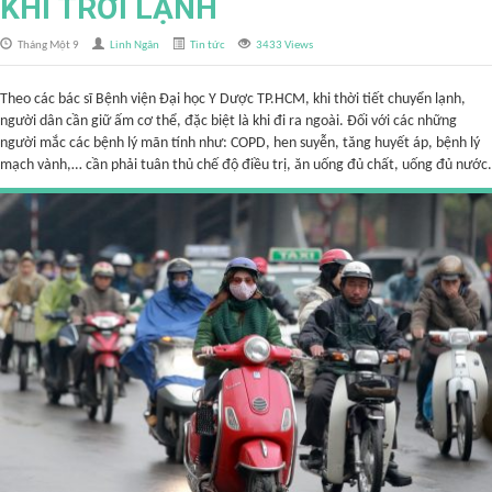
KHI TRỜI LẠNH
Tháng Một 9
Linh Ngân
Tin tức
3433 Views
Theo các bác sĩ Bệnh viện Đại học Y Dược TP.HCM, khi thời tiết chuyển lạnh,
người dân cần giữ ấm cơ thể, đặc biệt là khi đi ra ngoài. Đối với các những
người mắc các bệnh lý mãn tính như: COPD, hen suyễn, tăng huyết áp, bệnh lý
mạch vành,… cần phải tuân thủ chế độ điều trị, ăn uống đủ chất, uống đủ nước.