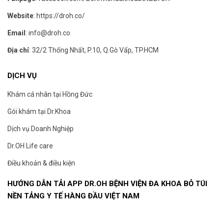
Website
:
https://droh.co/
Email
:
info@droh.co
Địa chỉ
: 32/2 Thống Nhất, P.10, Q.Gò Vấp, TP.HCM
DỊCH VỤ
Khám cá nhân tại Hồng Đức
Gói khám tại Dr.Khoa
Dịch vụ Doanh Nghiệp
Dr.OH Life care
Điều khoản & điều kiện
HƯỚNG DẪN TẢI APP DR.OH BỆNH VIỆN ĐA KHOA BỎ TÚI
NỀN TẢNG Y TẾ HÀNG ĐẦU VIỆT NAM