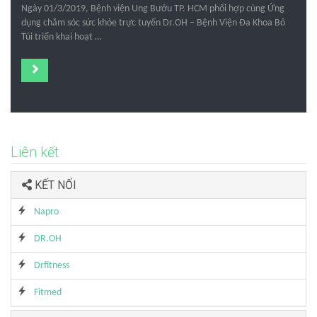
Ngày 01/3/2019, Bệnh viện Ung Bướu TP. HCM phối hợp cùng Ứng
dụng chăm sóc sức khỏe trực tuyến Dr.OH – Bệnh Viện Đa Khoa Bỏ
Túi triển khai hoạt …
Liên kết
KẾT NỐI
Napro
DR.OH
Drfitness
Fitmed