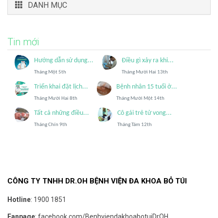
DANH MỤC
Tin mới
Hướng dẫn sử dụng...
Điều gì xảy ra khi...
Tháng Một 5th
Tháng Mười Hai 13th
Triển khai đặt lịch...
Bệnh nhân 15 tuổi ở...
Tháng Mười Hai 8th
Tháng Mười Một 14th
Tất cả những điều...
Cô gái trẻ tử vong...
Tháng Chín 9th
Tháng Tám 12th
CÔNG TY TNHH DR.OH BỆNH VIỆN ĐA KHOA BỎ TÚI
Hotline
:
1900 1851
Fanpage
:
facebook.com/BenhviendakhoabotuiDrOH