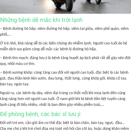
Những bệnh dễ mắc khi trời lạnh
– Bệnh đường hô hấp: viêm đường hô hấp, viêm tai giữa, viêm phế quản, viêm
phổi,…
Ở trẻ nhỏ, khả năng dễ bị các biến chứng do nhiễm lạnh. Người cao tuổi do hệ
miễn dịch suy giảm cũng dễ mắc các bệnh lý đường hô hấp.
– Bệnh tim mạch: đáng lưu ý là bệnh tăng huyết áp kịch phát rất dễ gây nên đột
quỵ, nhồi máu cơ tim.
– Bệnh xương khớp: cũng tăng cao đối với người cao tuổi, đặc biệt là các bệnh
gút, đau thần kinh liên sườn, đau lưng, thắt lưng, cứng khớp gối, khớp cổ tay,
bàn tay, ngón tay.
Ngoài ra, các bệnh dạ dày, viêm đại tràng co thắt mỗi khi mùa lạnh đến cũng
tăng nặng hơn với người cao tuổi. Ở nam giới khi bị bệnh tiền liệt tuyến càng
lạnh càng đi tiểu nhiều, nhất là ban đêm gây nhiều phiền toái,…
Để phòng bệnh, các bác sĩ lưu ý:
Đối với trẻ em, cần giữ ấm cơ thể đặc biệt là bàn chân, bàn tay, ngực, đầu…
Cha mẹ chú ý khi trẻ chơi đùa mà toát mồ hôi cần cởi áo, hoặc dùng khăn mềm