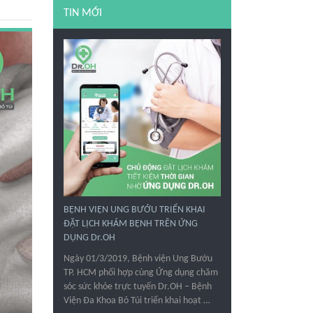
TIN MỚI
BỆNH VIỆN UNG BƯỚU TRIỂN KHAI
ĐẶT LỊCH KHÁM BỆNH TRÊN ỨNG
DỤNG Dr.OH
Ngày 01/3/2019, Bệnh viện Ung Bướu
TP. HCM phối hợp cùng Ứng dụng chăm
sóc sức khỏe trực tuyến Dr.OH – Bệnh
Viện Đa Khoa Bỏ Túi triển khai hoạt …