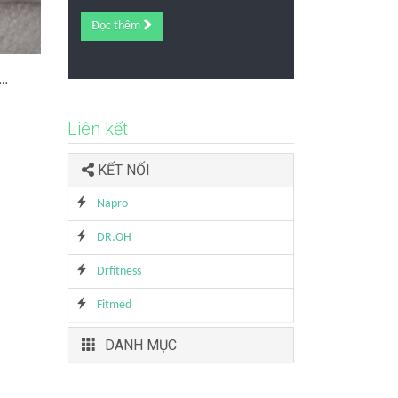
Đọc thêm
 …
Liên kết
KẾT NỐI
Napro
DR.OH
Drfitness
Fitmed
DANH MỤC