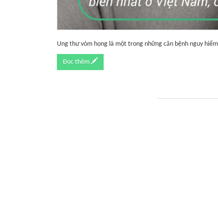
Ung thư vòm họng là một trong những căn bệnh nguy hiểm p
Đọc thêm