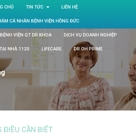
G CHỦ
TIN TỨC
LIÊN HỆ
HÁM CÁ NHÂN BỆNH VIỆN HỒNG ĐỨC
BỆNH VIỆN QT DR.KHOA
DỊCH VỤ DOANH NGHIỆP
TẠI NHÀ 1120
LIFECARE
DR.OH PRIME
ng
 ĐIỀU CẦN BIẾT