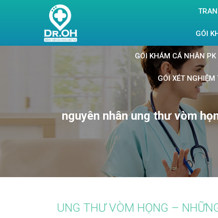
TRAN
GÓI K
GÓI KHÁM CÁ NHÂN PK 
GÓI XÉT NGHIỆM 
nguyên nhân ung thư vòm họ
UNG THƯ VÒM HỌNG – NHỮNG