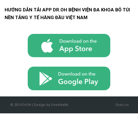
HƯỚNG DẪN TẢI APP DR.OH BỆNH VIỆN ĐA KHOA BỎ TÚI
NỀN TẢNG Y TẾ HÀNG ĐẦU VIỆT NAM
© 2019 DrOH | Design by OneHealth
Droh.co