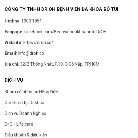
CÔNG TY TNHH DR.OH BỆNH VIỆN ĐA KHOA BỎ TÚI
Hotline
:
1900 1851
Fanpage
:
facebook.com/BenhviendakhoabotuiDrOH
Website
:
https://droh.co/
Email
:
info@droh.co
Địa chỉ
: 32/2 Thống Nhất, P.10, Q.Gò Vấp, TP.HCM
DỊCH VỤ
Khám cá nhân tại Hồng Đức
Gói khám tại Dr.Khoa
Dịch vụ Doanh Nghiệp
Dr.OH Life care
Điều khoản & điều kiện