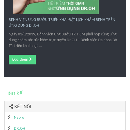
BỆNH VIỆN UNG BƯỚU TRIỂN KHAI ĐẶT LỊCH KHÁM BỆNH TRÊN
ỨNG DỤNG Dr.OH
Ngày 01/3/2019, Bệnh viện Ung Bướu TP. HCM phối hợp cùng Ứng
dụng chăm sóc sức khỏe trực tuyến Dr.OH – Bệnh Viện Đa Khoa Bỏ
Túi triển khai hoạt …
Đọc thêm
Liên kết
KẾT NỐI
Napro
DR.OH