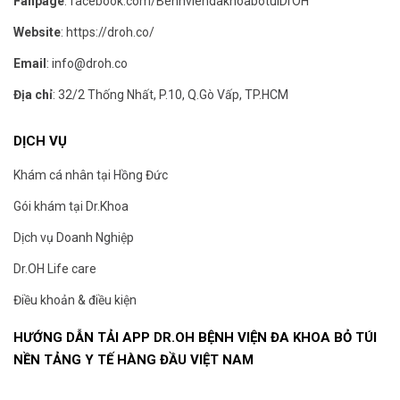
Fanpage
:
facebook.com/BenhviendakhoabotuiDrOH
Website
:
https://droh.co/
Email
:
info@droh.co
Địa chỉ
: 32/2 Thống Nhất, P.10, Q.Gò Vấp, TP.HCM
DỊCH VỤ
Khám cá nhân tại Hồng Đức
Gói khám tại Dr.Khoa
Dịch vụ Doanh Nghiệp
Dr.OH Life care
Điều khoản & điều kiện
HƯỚNG DẪN TẢI APP DR.OH BỆNH VIỆN ĐA KHOA BỎ TÚI
NỀN TẢNG Y TẾ HÀNG ĐẦU VIỆT NAM