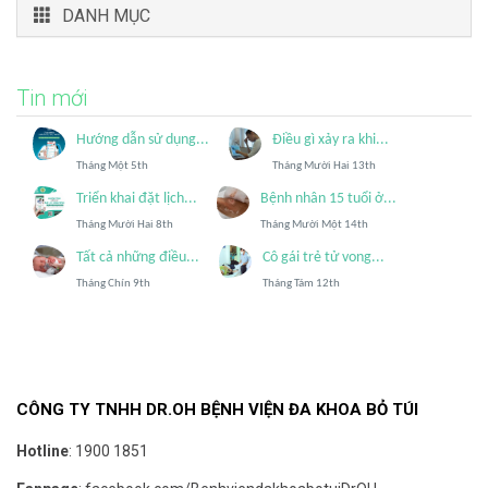
DANH MỤC
Tin mới
Hướng dẫn sử dụng...
Điều gì xảy ra khi...
Tháng Một 5th
Tháng Mười Hai 13th
Triển khai đặt lịch...
Bệnh nhân 15 tuổi ở...
Tháng Mười Hai 8th
Tháng Mười Một 14th
Tất cả những điều...
Cô gái trẻ tử vong...
Tháng Chín 9th
Tháng Tám 12th
CÔNG TY TNHH DR.OH BỆNH VIỆN ĐA KHOA BỎ TÚI
Hotline
:
1900 1851