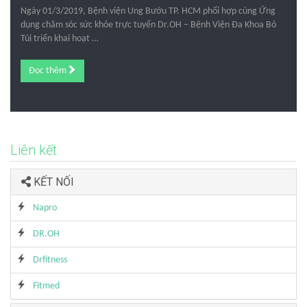
Ngày 01/3/2019, Bệnh viện Ung Bướu TP. HCM phối hợp cùng Ứng
dụng chăm sóc sức khỏe trực tuyến Dr.OH – Bệnh Viện Đa Khoa Bỏ
Túi triển khai hoạt …
Đọc thêm
Liên kết
KẾT NỐI
Napro
DR.OH
Drfitness
Fitmed