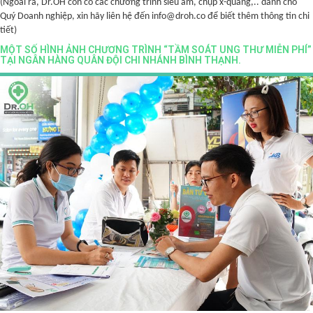
(Ngoài ra, Dr.OH còn có các chương trình siêu âm, chụp x-quang,.. dành cho
Quý Doanh nghiệp, xin hãy liên hệ đến info@droh.co để biết thêm thông tin chi
tiết)
MỘT SỐ HÌNH ẢNH CHƯƠNG TRÌNH “TẦM SOÁT UNG THƯ MIỄN PHÍ”
TẠI NGÂN HÀNG QUÂN ĐỘI CHI NHÁNH BÌNH THẠNH.