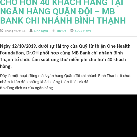
CHO HƠN 40 KHÁCH HÀNG TẠI
NGÂN HÀNG QUẬN ĐỘI – MB
BANK CHI NHÁNH BÌNH THẠNH
Tháng Mười 15
Linh Ngân
Tin tức
5005 Views
Ngày 12/10/2019, dưới sự tài trợ của Quỹ từ thiện One Health
Foundation, Dr.OH phối hợp cùng MB Bank chi nhánh Bình
Thạnh tổ chức tầm soát ung thư miễn phí cho hơn 40 khách
hàng.
Đây là một hoạt động mà Ngân hàng Quân đội chi nhánh Bình Thạnh tổ chức
nhằm tri ân đến những khách hàng thân thiết và đã
tin dùng dịch vụ của ngân hàng.