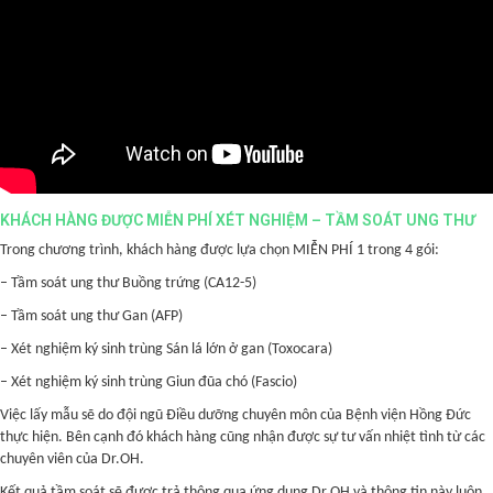
KHÁCH HÀNG ĐƯỢC MIỄN PHÍ XÉT NGHIỆM – TẦM SOÁT UNG THƯ
Trong chương trình, khách hàng được lựa chọn MIỄN PHÍ 1 trong 4 gói:
– Tầm soát ung thư Buồng trứng (CA12-5)
– Tầm soát ung thư Gan (AFP)
– Xét nghiệm ký sinh trùng Sán lá lớn ở gan (Toxocara)
– Xét nghiệm ký sinh trùng Giun đũa chó (Fascio)
Việc lấy mẫu sẽ do đội ngũ Điều dưỡng chuyên môn của Bệnh viện Hồng Đức
thực hiện. Bên cạnh đó khách hàng cũng nhận được sự tư vấn nhiệt tình từ các
chuyên viên của Dr.OH.
Kết quả tầm soát sẽ được trả thông qua ứng dụng Dr.OH và thông tin này luôn