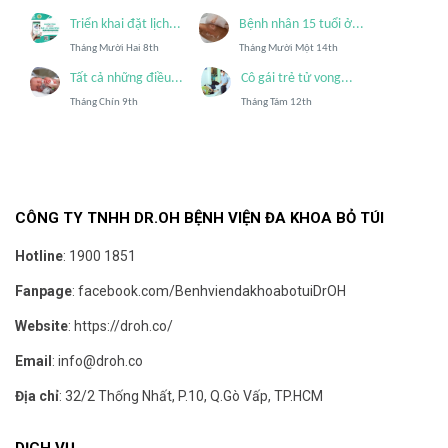
Triển khai đặt lịch...
Bệnh nhân 15 tuổi ở...
Tháng Mười Hai 8th
Tháng Mười Một 14th
Tất cả những điều...
Cô gái trẻ tử vong...
Tháng Chín 9th
Tháng Tám 12th
CÔNG TY TNHH DR.OH BỆNH VIỆN ĐA KHOA BỎ TÚI
Hotline
:
1900 1851
Fanpage
:
facebook.com/BenhviendakhoabotuiDrOH
Website
:
https://droh.co/
Email
:
info@droh.co
Địa chỉ
: 32/2 Thống Nhất, P.10, Q.Gò Vấp, TP.HCM
DỊCH VỤ