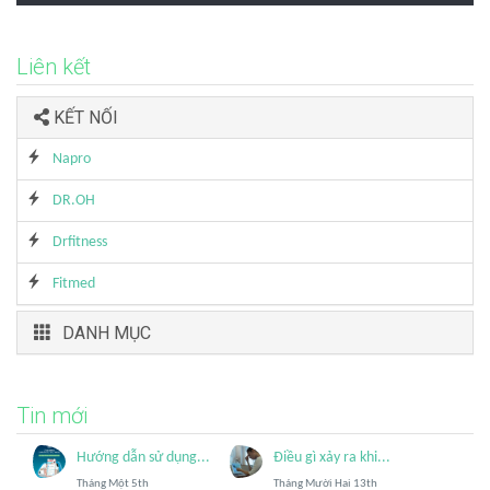
Liên kết
KẾT NỐI
Napro
DR.OH
Drfitness
Fitmed
DANH MỤC
Tin mới
Hướng dẫn sử dụng...
Điều gì xảy ra khi...
Tháng Một 5th
Tháng Mười Hai 13th