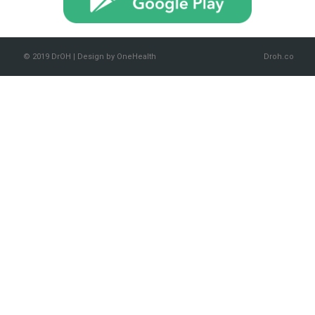
© 2019 DrOH | Design by OneHealth
Droh.co