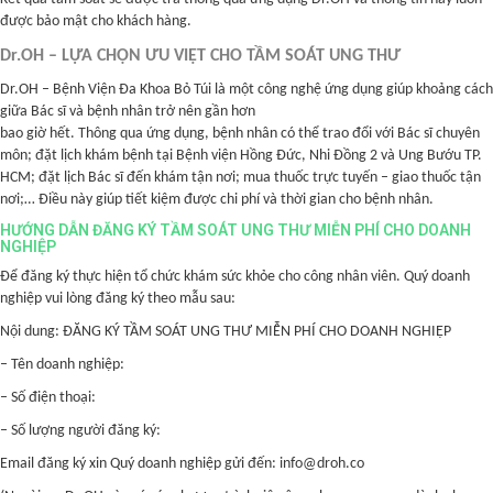
được bảo mật cho khách hàng.
Dr.OH – LỰA CHỌN ƯU VIỆT CHO TẦM SOÁT UNG THƯ
Dr.OH – Bệnh Viện Đa Khoa Bỏ Túi là một công nghệ ứng dụng giúp khoảng cách
giữa Bác sĩ và bệnh nhân trở nên gần hơn
bao giờ hết. Thông qua ứng dụng, bệnh nhân có thể trao đổi với Bác sĩ chuyên
môn; đặt lịch khám bệnh tại Bệnh viện Hồng Đức, Nhi Đồng 2 và Ung Bướu TP.
HCM; đặt lịch Bác sĩ đến khám tận nơi; mua thuốc trực tuyến – giao thuốc tận
nơi;… Điều này giúp tiết kiệm được chi phí và thời gian cho bệnh nhân.
HƯỚNG DẪN ĐĂNG KÝ TẦM SOÁT UNG THƯ MIỄN PHÍ CHO DOANH
NGHIỆP
Để đăng ký thực hiện tổ chức khám sức khỏe cho công nhân viên. Quý doanh
nghiệp vui lòng đăng ký theo mẫu sau:
Nội dung: ĐĂNG KÝ TẦM SOÁT UNG THƯ MIỄN PHÍ CHO DOANH NGHIỆP
– Tên doanh nghiệp:
– Số điện thoại:
– Số lượng người đăng ký:
Email đăng ký xin Quý doanh nghiệp gửi đến: info@droh.co