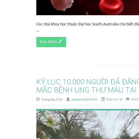
Các nhà khoa học thuộc Đại học South Australia cho biết 
…
Đọc thêm
KỶ LỤC 10.000 NGƯỜI ĐÃ ĐĂN
MẮC BỆNH UNG THƯ MÁU TẠI
Tháng Sáu 15th
deleted-Sb896UF5
Thời Sự Y Tế
4545 