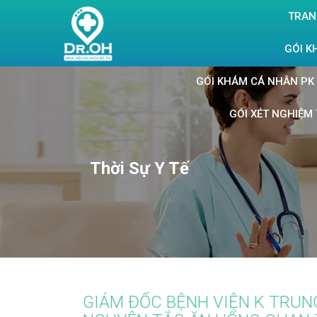
TRAN
GÓI K
GÓI KHÁM CÁ NHÂN PK 
GÓI XÉT NGHIỆM 
Thời Sự Y Tế
GIÁM ĐỐC BỆNH VIỆN K TRUNG