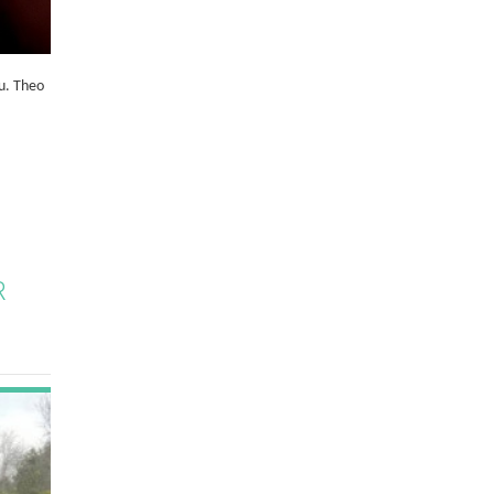
u. Theo
R