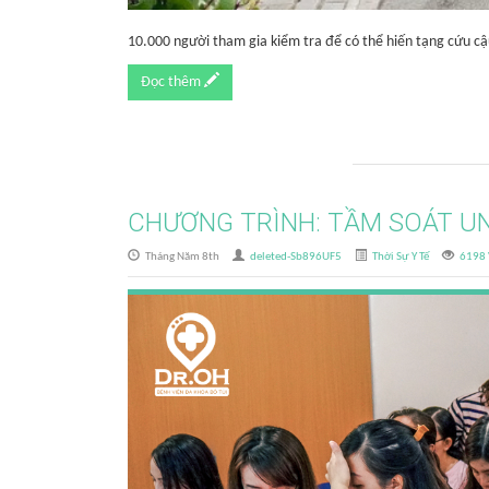
10.000 người tham gia kiểm tra để có thể hiến tạng cứu cậ
Đọc thêm
CHƯƠNG TRÌNH: TẦM SOÁT U
Tháng Năm 8th
deleted-Sb896UF5
Thời Sự Y Tế
6198 