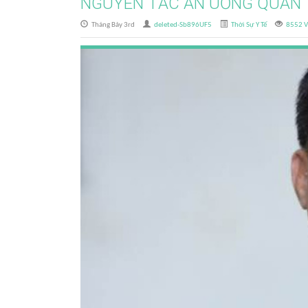
NGUYÊN TẮC ĂN UỐNG QUAN 
Tháng Bảy 3rd
deleted-Sb896UF5
Thời Sự Y Tế
8552 V