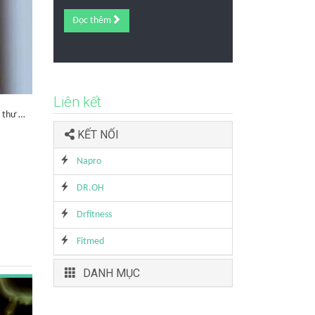
Đọc thêm
Liên kết
g thư …
KẾT NỐI
Napro
DR.OH
Drfitness
Fitmed
DANH MỤC