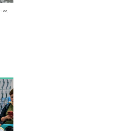
y-Lee, …