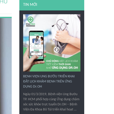
THƯ
TIN MỚI
BỆNH VIỆN UNG BƯỚU TRIỂN KHAI
ĐẶT LỊCH KHÁM BỆNH TRÊN ỨNG
DỤNG Dr.OH
Ngày 01/3/2019, Bệnh viện Ung Bướu
TP. HCM phối hợp cùng Ứng dụng chăm
sóc sức khỏe trực tuyến Dr.OH – Bệnh
Viện Đa Khoa Bỏ Túi triển khai hoạt …