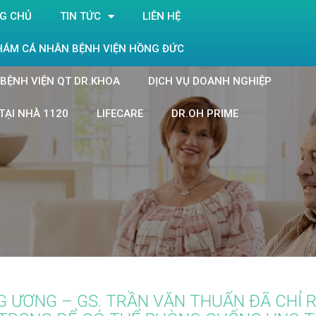
G CHỦ
TIN TỨC
LIÊN HỆ
HÁM CÁ NHÂN BỆNH VIỆN HỒNG ĐỨC
BỆNH VIỆN QT DR.KHOA
DỊCH VỤ DOANH NGHIỆP
TẠI NHÀ 1120
LIFECARE
DR.OH PRIME
 ƯƠNG – GS. TRẦN VĂN THUẤN ĐÃ CHỈ R