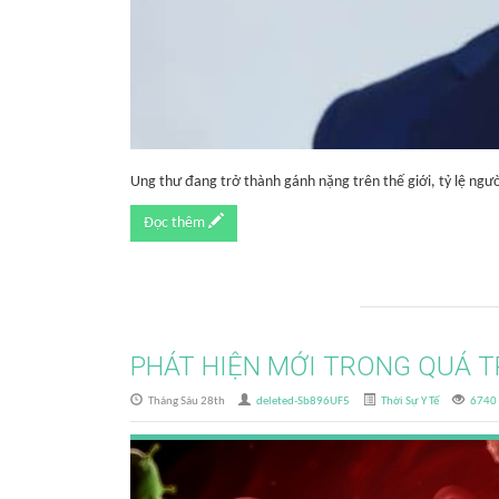
Ung thư đang trở thành gánh nặng trên thế giới, tỷ lệ ngư
Đọc thêm
PHÁT HIỆN MỚI TRONG QUÁ T
Tháng Sáu 28th
deleted-Sb896UF5
Thời Sự Y Tế
6740 