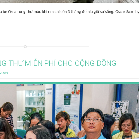
u bé Oscar ung thư máu khi em chỉ còn 3 tháng để níu giữ sự sống. Oscar Saxelb
NG THƯ MIỄN PHÍ CHO CỘNG ĐỒNG
Views