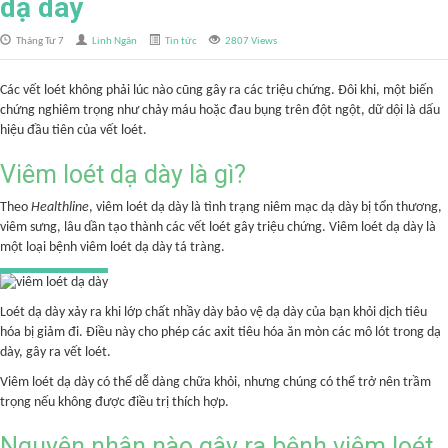
dạ dày
Tháng Tư 7
Linh Ngân
Tin tức
2807 Views
Các vết loét không phải lúc nào cũng gây ra các triệu chứng. Đôi khi, một biến
chứng nghiêm trọng như chảy máu hoặc đau bụng trên đột ngột, dữ dội là dấu
hiệu đầu tiên của vết loét.
Viêm loét dạ dày là gì?
Theo
Healthline
, viêm loét dạ dày là tình trạng niêm mạc dạ dày bị tổn thương,
viêm sưng, lâu dần tạo thành các vết loét gây triệu chứng. Viêm loét dạ dày là
một loại bệnh viêm loét dạ dày tá tràng.
Loét dạ dày xảy ra khi lớp chất nhầy dày bảo vệ dạ dày của bạn khỏi dịch tiêu
hóa bị giảm đi. Điều này cho phép các axit tiêu hóa ăn mòn các mô lót trong dạ
dày, gây ra vết loét.
Viêm loét dạ dày có thể dễ dàng chữa khỏi, nhưng chúng có thể trở nên trầm
trọng nếu không được điều trị thích hợp.
Nguyên nhân nào gây ra bệnh viêm loét