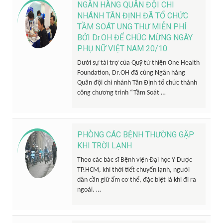
NGÂN HÀNG QUÂN ĐỘI CHI
NHÁNH TÂN ĐỊNH ĐÃ TỔ CHỨC
TẦM SOÁT UNG THƯ MIỄN PHÍ
BỞI Dr.OH ĐỂ CHÚC MỪNG NGÀY
PHỤ NỮ VIỆT NAM 20/10
Dưới sự tài trợ của Quỹ từ thiện One Health
Foundation, Dr.OH đã cùng Ngân hàng
Quân đội chi nhánh Tân Định tổ chức thành
công chương trình “Tầm Soát …
PHÒNG CÁC BỆNH THƯỜNG GẶP
KHI TRỜI LẠNH
Theo các bác sĩ Bệnh viện Đại học Y Dược
TP.HCM, khi thời tiết chuyển lạnh, người
dân cần giữ ấm cơ thể, đặc biệt là khi đi ra
ngoài. …