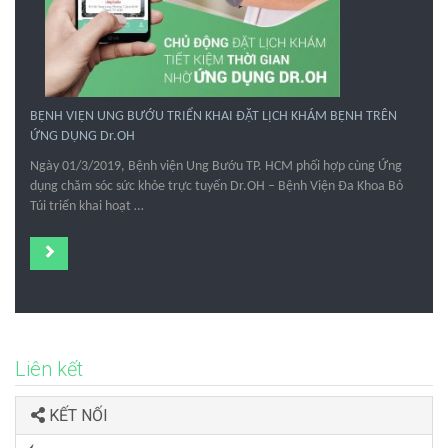
BỆNH VIỆN UNG BƯỚU TRIỂN KHAI ĐẶT LỊCH KHÁM BỆNH TRÊN
ỨNG DỤNG Dr.OH
Ngày 01/3/2019, Bệnh viện Ung Bướu TP. HCM phối hợp cùng Ứng
dụng chăm sóc sức khỏe trực tuyến Dr.OH – Bệnh Viện Đa Khoa Bỏ
Túi triển khai hoạt …
Liên kết
KẾT NỐI