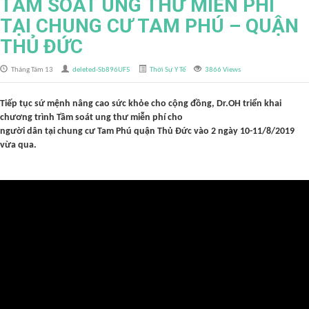
TẦM SOÁT UNG THƯ MIỄN PHÍ
TẠI CHUNG CƯ TAM PHÚ – QUẬN
THỦ ĐỨC
Tháng Tám 13
deleted-Sb896UF5
Thời Sự Y Tế
3866 Views
Tiếp tục sứ mệnh nâng cao sức khỏe cho cộng đồng, Dr.OH triển khai
chương trình Tầm soát ung thư miễn phí cho
người dân tại chung cư Tam Phú quận Thủ Đức vào 2 ngày 10-11/8/2019
vừa qua.