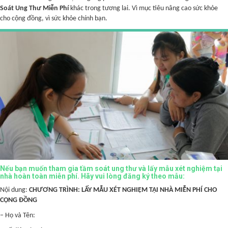
Soát Ung Thư Miễn Phí
khác trong tương lai. Vì mục tiêu nâng cao sức khỏe
cho cộng đồng, vì sức khỏe chính bạn.
Nếu bạn muốn tham gia tầm soát ung thư và lấy mẫu xét nghiệm tại
nhà hoàn toàn miễn phí. Hãy vui lòng đăng ký theo mẫu:
Nội dung:
CHƯƠNG TRÌNH: LẤY MẪU XÉT NGHIỆM TẠI NHÀ MIỄN PHÍ CHO
CỘNG ĐỒNG
– Họ và Tên: