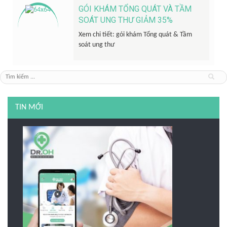
GÓI KHÁM TỔNG QUÁT VÀ TẦM
SOÁT UNG THƯ GIẢM 35%
Xem chi tiết: gói khám Tổng quát & Tầm
soát ung thư
TIN MỚI