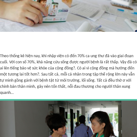
Theo thống kê hiện nay, khi nhập viện có đến 70% ca ung thư đã vào giai đoạn
cuối. Với con số 70%, khả năng cứu sống được người bệnh là rất thấp. Vậy đã có
ai lên tiếng bảo vệ sức khỏe của cộng đồng?. Có ai vì cộng đồng mà hướng đến
một tương lai tốt hơn?. Sau tất cả, mỗi cá nhân trong tập thể rộng lớn nãy vẫn
tự mình gồng gánh với bệnh tật từ môi trường, lối sống. Tất cả đều thờ ơ với
chính bản thân mình, gây nên tổn thất, nỗi đau thương cho người thân xung
quanh…