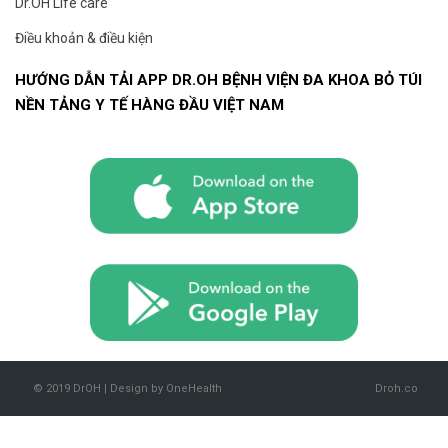
Dr.OH Life care
Điều khoản & điều kiện
HƯỚNG DẪN TẢI APP DR.OH BỆNH VIỆN ĐA KHOA BỎ TÚI
NỀN TẢNG Y TẾ HÀNG ĐẦU VIỆT NAM
© 2019 DrOH | Design by OneHealth
Droh.co