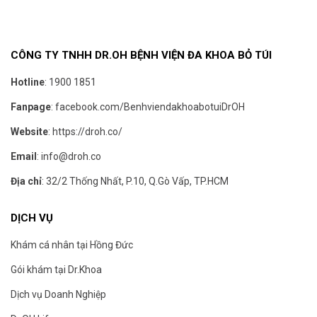
CÔNG TY TNHH DR.OH BỆNH VIỆN ĐA KHOA BỎ TÚI
Hotline
:
1900 1851
Fanpage
:
facebook.com/BenhviendakhoabotuiDrOH
Website
:
https://droh.co/
Email
:
info@droh.co
Địa chỉ
: 32/2 Thống Nhất, P.10, Q.Gò Vấp, TP.HCM
DỊCH VỤ
Khám cá nhân tại Hồng Đức
Gói khám tại Dr.Khoa
Dịch vụ Doanh Nghiệp