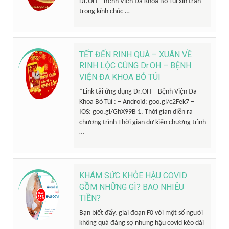
Dr.OH – Bệnh Viện Đa Khoa Bỏ Túi xin trân
trọng kính chúc …
TẾT ĐẾN RINH QUÀ – XUÂN VỀ
RINH LỘC CÙNG Dr.OH – BỆNH
VIỆN ĐA KHOA BỎ TÚI
*Link tải ứng dụng Dr.OH – Bệnh Viện Đa
Khoa Bỏ Túi : – Android: goo.gl/c2Fek7 –
IOS: goo.gl/GhX99B 1. Thời gian diễn ra
chương trình Thời gian dự kiến chương trình
…
KHÁM SỨC KHỎE HẬU COVID
GỒM NHỮNG GÌ? BAO NHIÊU
TIỀN?
Bạn biết đấy, giai đoạn F0 với một số người
không quá đáng sợ nhưng hậu covid kéo dài