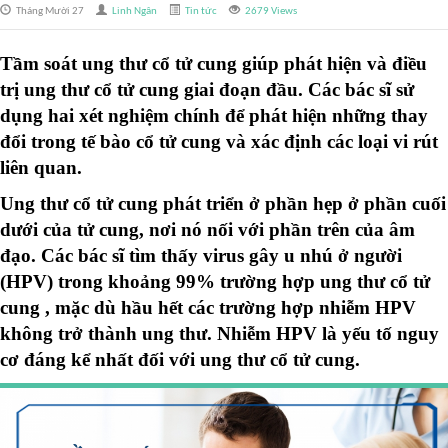
Tháng Mười 27
Linh Ngân
Tin tức
2679 Views
Tầm soát ung thư cổ tử cung
giúp phát hiện và điều
trị ung thư cổ tử cung giai đoạn đầu. Các bác sĩ sử
dụng hai xét nghiệm chính để phát hiện những thay
đổi trong tế bào cổ tử cung và xác định các loại vi rút
liên quan.
Ung thư cổ tử cung phát triển ở phần hẹp ở phần cuối
dưới của tử cung, nơi nó nối với phần trên của âm
đạo. Các bác sĩ tìm thấy virus gây u nhú ở người
(HPV) trong khoảng 99% trường hợp ung thư cổ tử
cung , mặc dù hầu hết các trường hợp nhiễm HPV
không trở thành ung thư. Nhiễm HPV là yếu tố nguy
cơ đáng kể nhất đối với ung thư cổ tử cung.