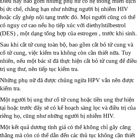
Điều này bao gồm những phụ nữ có hệ thống miễn dịch
bị ức chế, chẳng hạn như những người bị nhiễm HIV
hoặc cấy ghép nội tạng trước đó. Mọi người cũng có thể
có nguy cơ cao nếu họ tiếp xúc với diethylstilbestrol
(DES) , một dạng tổng hợp của estrogen , trước khi sinh.
Sau khi cắt tử cung toàn bộ, bao gồm cắt bỏ tử cung và
cổ tử cung, việc kiểm tra không còn cần thiết nữa. Tuy
nhiên, nếu một bác sĩ đã thực hiện cắt bỏ tử cung để điều
trị ung thư, nên tiếp tục kiểm tra.
Những phụ nữ đã được chủng ngừa HPV vẫn nên được
kiểm tra.
Một người bị ung thư cổ tử cung hoặc tiền ung thư hiện
tại hoặc trước đây sẽ có kế hoạch sàng lọc và điều trị của
riêng họ, cũng như những người bị nhiễm HIV.
Một kết quả dương tính giả có thể không chỉ gây căng
thẳng mà còn có thể dẫn đến các thủ tục không cần thiết