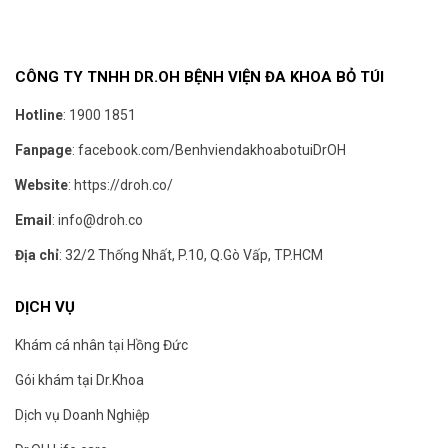
CÔNG TY TNHH DR.OH BỆNH VIỆN ĐA KHOA BỎ TÚI
Hotline
:
1900 1851
Fanpage
:
facebook.com/BenhviendakhoabotuiDrOH
Website
:
https://droh.co/
Email
:
info@droh.co
Địa chỉ
: 32/2 Thống Nhất, P.10, Q.Gò Vấp, TP.HCM
DỊCH VỤ
Khám cá nhân tại Hồng Đức
Gói khám tại Dr.Khoa
Dịch vụ Doanh Nghiệp