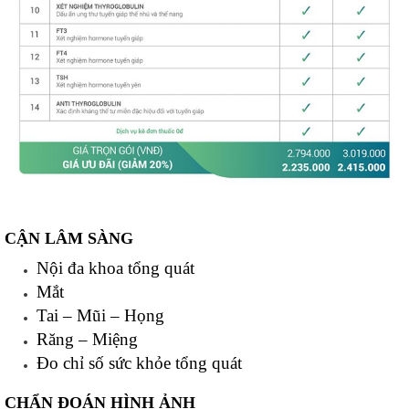
CẬN LÂM SÀNG
Nội đa khoa tổng quát
Mắt
Tai – Mũi – Họng
Răng – Miệng
Đo chỉ số sức khỏe tổng quát
CHẨN ĐOÁN HÌNH ẢNH