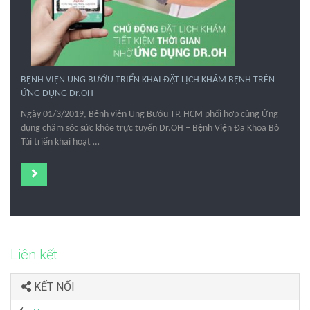
BỆNH VIỆN UNG BƯỚU TRIỂN KHAI ĐẶT LỊCH KHÁM BỆNH TRÊN
ỨNG DỤNG Dr.OH
Ngày 01/3/2019, Bệnh viện Ung Bướu TP. HCM phối hợp cùng Ứng
dụng chăm sóc sức khỏe trực tuyến Dr.OH – Bệnh Viện Đa Khoa Bỏ
Túi triển khai hoạt …
Liên kết
KẾT NỐI