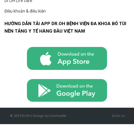
Dr.OH Life care
Điều khoản & điều kiện
HƯỚNG DẪN TẢI APP DR.OH BỆNH VIỆN ĐA KHOA BỎ TÚI
NỀN TẢNG Y TẾ HÀNG ĐẦU VIỆT NAM
© 2019 DrOH | Design by OneHealth
Droh.co